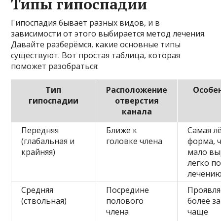
Типы гипоспадии
Гипоспадия бывает разных видов, и в
зависимости от этого выбирается метод лечения.
Давайте разберёмся, какие основные типы
существуют. Вот простая таблица, которая
поможет разобраться:
Тип
Расположение
Особе
гипоспадии
отверстия
канала
Передняя
Ближе к
Самая л
(глабальная и
головке члена
форма, 
крайняя)
мало вы
легко п
лечени
Средняя
Посредине
Проявля
(ствольная)
полового
более з
члена
чаще