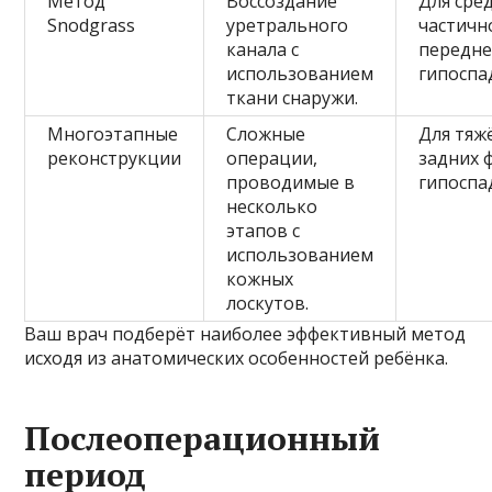
Метод
Воссоздание
Для сре
Snodgrass
уретрального
частичн
канала с
передн
использованием
гипоспа
ткани снаружи.
Многоэтапные
Сложные
Для тяж
реконструкции
операции,
задних 
проводимые в
гипоспа
несколько
этапов с
использованием
кожных
лоскутов.
Ваш врач подберёт наиболее эффективный метод
исходя из анатомических особенностей ребёнка.
Послеоперационный
период