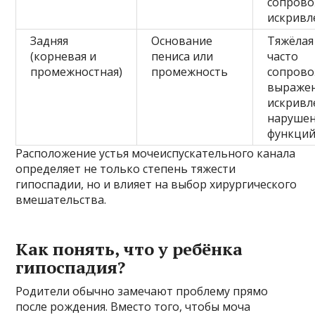
сопрово
искривл
Задняя
Основание
Тяжёлая
(корневая и
пениса или
часто
промежностная)
промежность
сопрово
выраже
искривл
наруше
функци
Расположение устья мочеиспускательного канала
определяет не только степень тяжести
гипоспадии, но и влияет на выбор хирургического
вмешательства.
Как понять, что у ребёнка
гипоспадия?
Родители обычно замечают проблему прямо
после рождения. Вместо того, чтобы моча