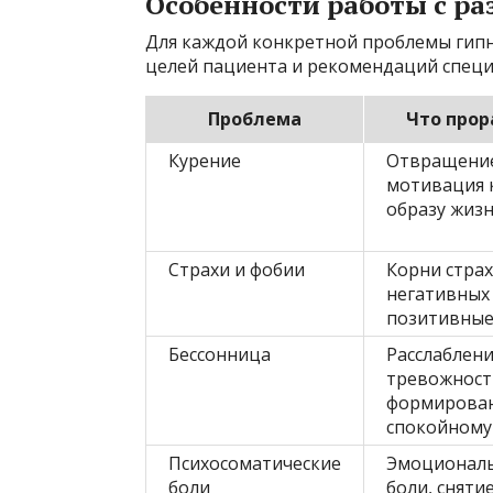
Особенности работы с р
Для каждой конкретной проблемы гипн
целей пациента и рекомендаций специ
Проблема
Что прор
Курение
Отвращение
мотивация 
образу жиз
Страхи и фобии
Корни страх
негативных
позитивны
Бессонница
Расслаблени
тревожност
формирован
спокойному
Психосоматические
Эмоционал
боли
боли, сняти