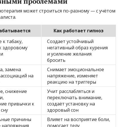
азными проблемами
отерапия может строиться по-разному — с учётом
алиста.
абатывается
Как работает гипноз
 к табаку,
Создает устойчивый
к здоровому
негативный образ курения
ни
и усиление желания
бросить
а, замена
Снимает эмоциональное
 ассоциаций на
напряжение, изменяет
е
реакцию на триггеры
е, снижение
Учит расслабляться и
и,
переключать внимание,
ие привычки к
создаёт установку на
 сну
здоровый сон
ьные причины
Влияет на восприятие боли,
е напряжения
помогает телу