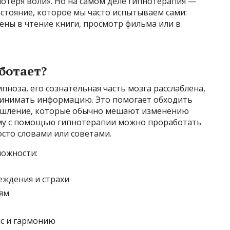
потеря воли». Но на самом деле гипнотерапия —
остояние, которое мы часто испытываем сами:
ены в чтение книги, просмотр фильма или в
ботает?
ипноза, его сознательная часть мозга расслаблена,
ринимать информацию. Это помогает обходить
ышление, которые обычно мешают изменению
ому с помощью гипнотерапии можно проработать
сто словами или советами.
можности:
ждения и страхи
ям
с и гармонию