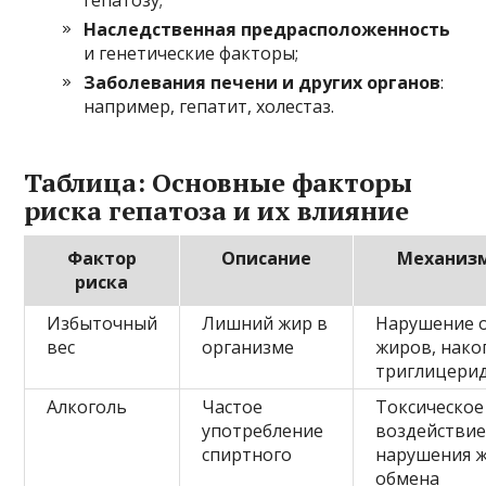
Наследственная предрасположенность
и генетические факторы;
Заболевания печени и других органов
:
например, гепатит, холестаз.
Таблица: Основные факторы
риска гепатоза и их влияние
Фактор
Описание
Механиз
риска
Избыточный
Лишний жир в
Нарушение 
вес
организме
жиров, нако
триглицерид
Алкоголь
Частое
Токсическое
употребление
воздействие
спиртного
нарушения 
обмена