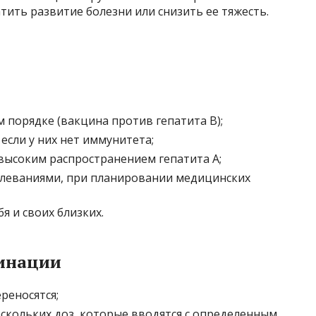
тить развитие болезни или снизить ее тяжесть.
порядке (вакцина против гепатита B);
если у них нет иммунитета;
высоким распространением гепатита A;
олеваниями, при планировании медицинских
 и своих близких.
инации
реносятся;
ескольких доз, которые вводятся с определенным