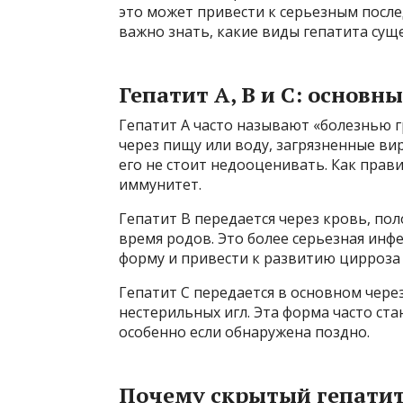
это может привести к серьезным после
важно знать, какие виды гепатита суще
Гепатит A, B и C: основн
Гепатит A часто называют «болезнью г
через пищу или воду, загрязненные вир
его не стоит недооценивать. Как прав
иммунитет.
Гепатит B передается через кровь, пол
время родов. Это более серьезная инф
форму и привести к развитию цирроза 
Гепатит C передается в основном чере
нестерильных игл. Эта форма часто ст
особенно если обнаружена поздно.
Почему скрытый гепатит