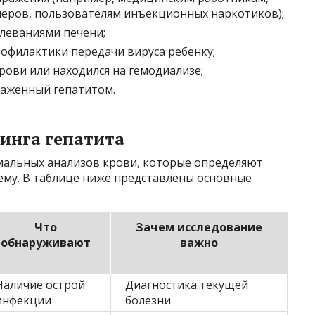
еров, пользователям инъекционных наркотиков);
леваниями печени;
филактики передачи вируса ребенку;
рови или находился на гемодиализе;
раженный гепатитом.
инга гепатита
иальных анализов крови, которые определяют
нему. В таблице ниже представлены основные
Что
Зачем исследование
обнаруживают
важно
Наличие острой
Диагностика текущей
инфекции
болезни