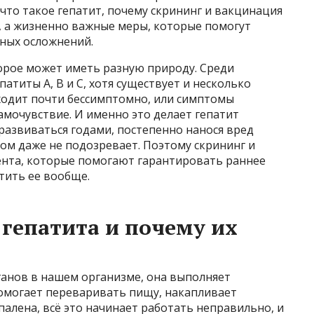
 что такое гепатит, почему скрининг и вакцинация
, а жизненно важные меры, которые помогут
зных осложнений.
торое может иметь разную природу. Среди
атиты A, B и C, хотя существует и несколько
оходит почти бессимптомно, или симптомы
амочувствие. И именно это делает гепатит
развиваться годами, постепенно нанося вред
том даже не подозревает. Поэтому скрининг и
нта, которые помогают гарантировать раннее
тить ее вообще.
гепатита и почему их
ганов в нашем организме, она выполняет
омогает переваривать пищу, накапливает
палена, всё это начинает работать неправильно, и