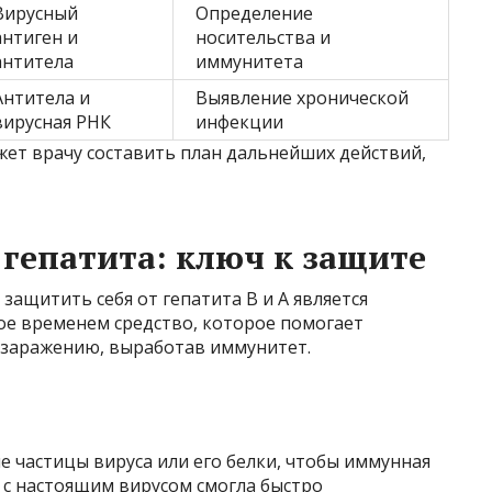
Вирусный
Определение
антиген и
носительства и
антитела
иммунитета
Антитела и
Выявление хронической
вирусная РНК
инфекции
ет врачу составить план дальнейших действий,
гепатита: ключ к защите
защитить себя от гепатита B и A является
ое временем средство, которое помогает
 заражению, выработав иммунитет.
 частицы вируса или его белки, чтобы иммунная
е с настоящим вирусом смогла быстро