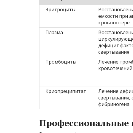
Эритроциты
Восстановлен
емкости при а
кровопотере
Плазма
Восстановлен
циркулирующе
дефицит факт
свертывания
Тромбоциты
Лечение тром
кровотечений
Криопреципитат
Лечение дефи
свертывания, 
фибриногена
Профессиональные 