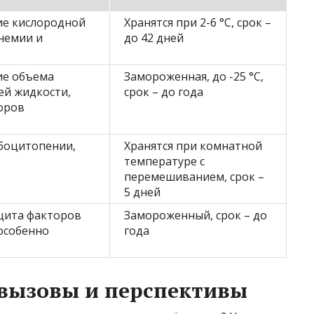
ие кислородной
Хранятся при 2-6 °C, срок –
немии и
до 42 дней
ие объема
Замороженная, до -25 °C,
й жидкости,
срок – до года
оров
боцитопении,
Хранятся при комнатной
температуре с
перемешиванием, срок –
5 дней
цита факторов
Замороженный, срок – до
особенно
года
вызовы и перспективы