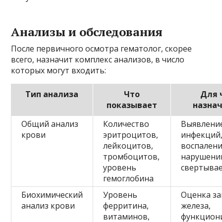
Анализы и обследования
После первичного осмотра гематолог, скорее
всего, назначит комплекс анализов, в число
которых могут входить:
Тип анализа
Что
Для 
показывает
назна
Общий анализ
Количество
Выявление
крови
эритроцитов,
инфекций
лейкоцитов,
воспалени
тромбоцитов,
нарушени
уровень
свертыва
гемоглобина
Биохимический
Уровень
Оценка за
анализ крови
ферритина,
железа,
витаминов,
функцион