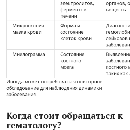
электролитов,
органов, 
ферментов
веществ
печени
Микроскопия
Форма и
Диагност
мазка крови
состояние
гемоглоби
клеток крови
лейкозов 
заболева
Миелограмма
Состояние
Выявлени
костного
заболева
мозга
костного 
таких как
Иногда может потребоваться повторное
обследование для наблюдения динамики
заболевания.
Когда стоит обращаться к
гематологу?