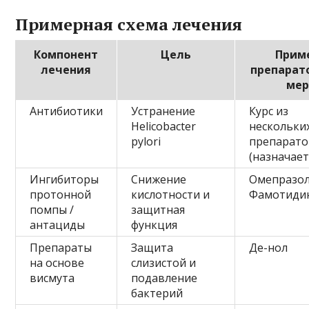
Примерная схема лечения
Компонент
Цель
Прим
лечения
препарат
мер
Антибиотики
Устранение
Курс из
Helicobacter
нескольки
pylori
препарато
(назначает
Ингибиторы
Снижение
Омепразол
протонной
кислотности и
Фамотиди
помпы /
защитная
антациды
функция
Препараты
Защита
Де-нол
на основе
слизистой и
висмута
подавление
бактерий