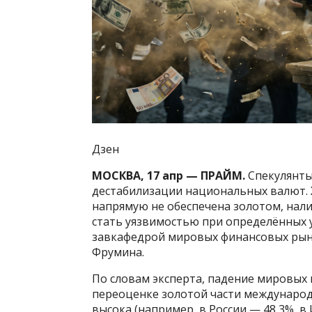
Дзен
МОСКВА, 17 апр — ПРАЙМ.
Спекулянты
дестабилизации национальных валют. 
напрямую не обеспечена золотом, нал
стать уязвимостью при определённых у
завкафедрой мировых финансовых рынко
Фрумина.
По словам эксперта, падение мировых
переоценке золотой части международн
высока (например, в России — 48,3%, в