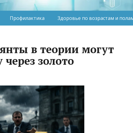
Профилактика
Здоровье по возрастам и пола
янты в теории могут
 через золото