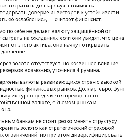
тно сократить долларовую стоимость
 подорвать доверие инвесторов к устойчивости
ь её ослабление», — считает финансист.
мо по себе не делает валюту защищённой от
 сыграть на ожиданиях: если они увидят, что цена
исит от этого актива, они начнут открывать
 давление.
рез золото отсутствует, но косвенное влияние
 резервов возможно, уточнила Фрумина.
вержены валюты развивающихся стран с высокой
видностью финансовых рынков. Доллар, евро, фунт
льку их курс определяется прежде всего
 собственной валюте, объёмом рынка и
она.
ьным банкам не стоит резко менять структуру
хранять золото как стратегический страховой
ых ограничений, но при этом диверсифицировать