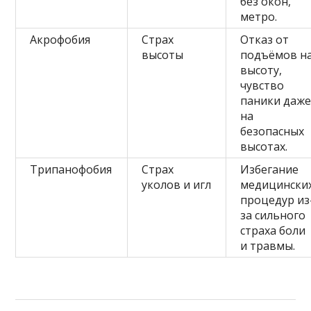
без окон,
метро.
Акрофобия
Страх
Отказ от
высоты
подъёмов н
высоту,
чувство
паники даж
на
безопасных
высотах.
Трипанофобия
Страх
Избегание
уколов и игл
медицински
процедур из
за сильного
страха боли
и травмы.