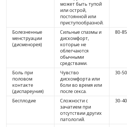
может быть тупой
или острой,
постоянной или
приступообразной.
Болезненные
Сильные спазмы и
80-8
менструации
дискомфорт,
(дисменорея)
которые не
облегчаются
обычными
средствами.
Боль при
Чувство
30-5
половом
дискомфорта или
контакте
боли во время или
(диспареуния)
после секса.
Бесплодие
Сложности с
30-4
зачатием при
отсутствии других
патологий.