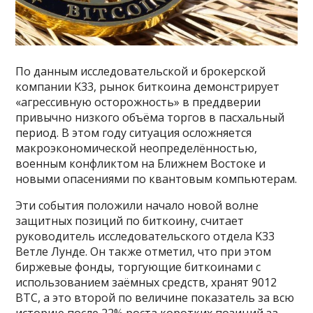
По данным исследовательской и брокерской
компании K33, рынок биткоина демонстрирует
«агрессивную осторожность» в преддверии
привычно низкого объёма торгов в пасхальный
период. В этом году ситуация осложняется
макроэкономической неопределённостью,
военным конфликтом на Ближнем Востоке и
новыми опасениями по квантовым компьютерам.
Эти события положили начало новой волне
защитных позиций по биткоину, считает
руководитель исследовательского отдела K33
Ветле Лунде. Он также отметил, что при этом
биржевые фонды, торгующие биткоинами с
использованием заёмных средств, хранят 9012
BTC, а это второй по величине показатель за всю
историю после 22% роста коротких позиций за