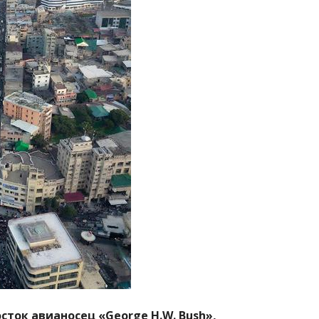
ток авианосец «George H.W. Bush»,