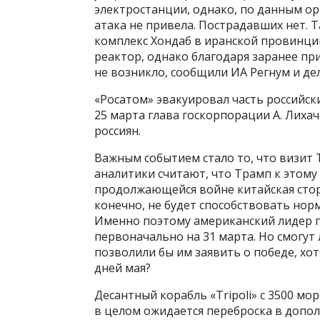
электростанции, однако, по данным о
атака не привела. Пострадавших нет.
комплекс Хондаб в иранской провинци
реактор, однако благодаря заранее пр
не возникло, сообщили ИА Регнум и дел
«Росатом» эвакуировал часть российск
25 марта глава госкорпорации А. Лихач
россиян.
Важным событием стало то, что визит 
аналитики считают, что Трамп к этому
продолжающейся войне китайская сторо
конечно, не будет способствовать но
Именно поэтому американский лидер п
первоначально на 31 марта. Но смогут
позволили бы им заявить о победе, хотя
дней мая?
Десантный корабль «Tripoli» с 3500 мо
в целом ожидается переброска в допол