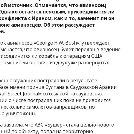
ой источник. Отмечается, что авианосец
Однако остаётся неясным, присоединится ли
онфликта c Ираном, как и то, заменит ли он
ионе авианосцев. Об этом рассуждает
ёв.
к авианосец «George H.W. Bush», утверждает
тмечается, что авианосец будет передан в ведение
рисоединится ли корабль к операциям США
, заменит ли он один из двух уже развёрнутых
оеннослужащих пострадали в результате
базе имени принца Султана в Саудовской Аравии
ll Street Journal» со ссылкой на саудовских
ии о числе пострадавших пока не приводится.
 несколько самолетов-заправщиков; по
 а уничтожены.
 заявила, что АЭС «Бушер» стала целью нового
нный по объекту, попал на территорию