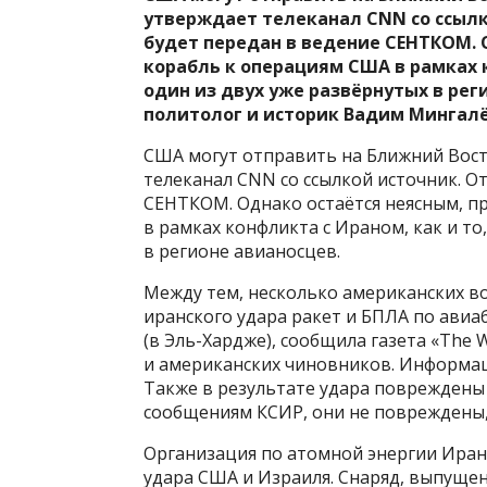
утверждает телеканал CNN со ссылк
будет передан в ведение CEНТКOM. 
корабль к операциям США в рамках к
один из двух уже развёрнутых в рег
политолог и историк Вадим Мингал
США могут отправить на Ближний Восто
телеканал CNN со ссылкой источник. О
CEНТКOM. Однако остаётся неясным, п
в рамках конфликта c Ираном, как и то
в регионе авианосцев.
Между тем, несколько американских в
иранского удара ракет и БПЛА по авиа
(в Эль-Хардже), сообщила газета «The Wa
и американских чиновников. Информац
Также в результате удара повреждены
сообщениям КСИР, они не повреждены,
Организация по атомной энергии Ирана
удара США и Израиля. Снаряд, выпуще