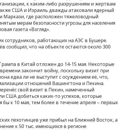
рганизации, к каким-либо разрушениям и жертвам
 Также США и Израиль дважды атаковали ядерный
и Маркази, где расположен тяжеловодный
инятым мерам безопасности угрозы для населения
овая газета «Взгляд».
их сотрудников, работающих на АЭС в Бушере.
ёв сообщил, что на объекте остаются около 300
Трампа в Китай отложен до 14-15 мая. Некоторые
 времени закончит войну, поскольку визит при
на едва ли не выступит с осуждением её, что,
рмализации отношений Вашингтона и Пекина.
еренёс свой визит в Пекин, намеченный
 ли США добиться каких-то успехов, которые
 бы к 10 мая, тем более в течение апреля – первых
рских пехотинцев уже прибыл на Ближний Восток, а
нение к 50 тыс. имеющихся в регионе