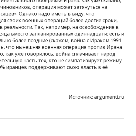
тинентального побережья Ирана. Как уже сказано,
 чиновников, операция может затянуться на
сяцев». Однако надо иметь в виду, что
ля своих военных операций более долгие сроки,
в реальности. Так, например, на освобождение в
есяца вместо запланированных одиннадцати; есть и
льно более поздние (скажем, война с Ираком 1991
тать, что нынешняя военная операция против Ирана
о, как уже говорилось, война сплачивает народ
ительную часть тех, кто не симпатизирует режиму
80% иранцев поддерживают свою власть в её
Источник:
argumenti.ru