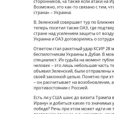
сторонников, «а также если атаки на И
Возможно, это как-то связано с тем, ч
страна» – Украина.
В. Зеленский совершает тур по Ближне
теперь посетил также ОАЭ, где подтве
стране над усилением защиты от возду
Украина и ОАЭ договорились о сотрудн
Ответом стал ракетный удар КСИР 28 м
беспилотникам Украины в Дубае. В мо
специалист. Их судьба на момент публ
человек – это лишь небольшая часть т
объявил Зеленский, были отправлены н
своей законной целью. Понятно при эт
– он рассчитывает на возобновление,
противостоянии с Россией.
Есть ли у США шанс до визита Трампа 
Ирану» и добиться каких-то значимых 
победе? Речь при этом может идти не то