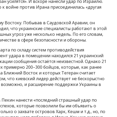
ран усилятся». И вскоре нанесли удар по Израилю.
то к войне против Ирана присоединилась «другая
му Востоку. Побывав в Саудовской Аравии, он
рдил, что украинские специалисты работают в этой
шных угроз уже несколько недель. По его словам,
ичестве в сфере безопасности и обороны.
арта по складу систем противодействия
мент удара в помещении находился 21 украинский
икации сообщения остаётся неизвестной. Однако 21
ех примерно 200–300 бойцов, которые, как ранее
а Ближний Восток и которых Тегеран считает
ом, что киевский лидер действует не бескорыстно
 а возможно, и расширение поддержки Украины в
в Пекин нанести «последний страшный удар по
успехов, которые позволили бы им объявить о
лько о захвате островов Харк, Кешм и т.д., но, по