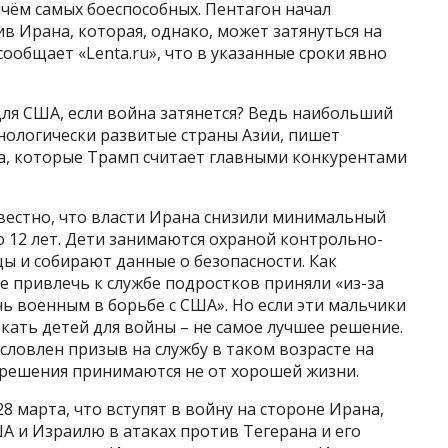
ичём самых боеспособных. Пентагон начал
в Ирана, которая, однако, может затянуться на
сообщает «Lenta.ru», что в указанные сроки явно
для США, если война затянется? Ведь наибольший
хнологически развитые страны Азии, пишет
ства, которые Трамп считает главными конкурентами
вестно, что власти Ирана снизили минимальный
о 12 лет. Дети занимаются охраной контрольно-
ы и собирают данные о безопасности. Как
 привлечь к службе подростков приняли «из-за
 военным в борьбе с США». Но если эти мальчики
ать детей для войны – не самое лучшее решение.
словлен призыв на службу в таком возрасте на
 решения принимаются не от хорошей жизни.
8 марта, что вступят в войну на стороне Ирана,
ША и Израилю в атаках против Тегерана и его