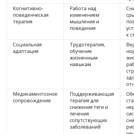
Когнитивно-
Работа над
Сн
поведенческая
изменением
ср
терапия
мышления и
по
поведения
ус
к с
Социальная
Трудотерапия,
Ве
адаптация
обучение
но
жизненным
жи
навыкам
ра
ст
зд
от
Медикаментозное
Поддерживающая
Об
сопровождение
терапия для
ст
снижения тяги и
не
лечения
си
сопутствующих
сн
заболеваний
ри
ре