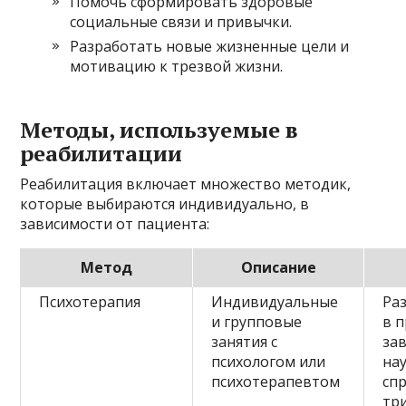
Помочь сформировать здоровые
социальные связи и привычки.
Разработать новые жизненные цели и
мотивацию к трезвой жизни.
Методы, используемые в
реабилитации
Реабилитация включает множество методик,
которые выбираются индивидуально, в
зависимости от пациента:
Метод
Описание
Психотерапия
Индивидуальные
Ра
и групповые
в 
занятия с
за
психологом или
на
психотерапевтом
спр
тр