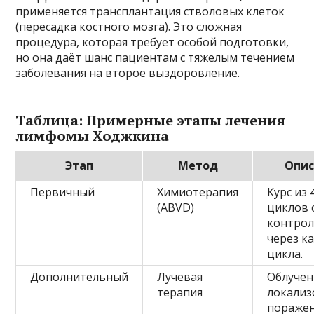
применяется трансплантация стволовых клеток
(пересадка костного мозга). Это сложная
процедура, которая требует особой подготовки,
но она даёт шанс пациентам с тяжелым течением
заболевания на второе выздоровление.
Таблица: Примерные этапы лечения
лимфомы Ходжкина
Этап
Метод
Опис
Первичный
Химиотерапия
Курс из 
(ABVD)
циклов 
контро
через к
цикла.
Дополнительный
Лучевая
Облучен
терапия
локализ
поражен