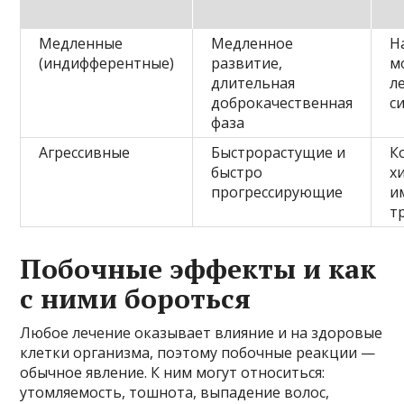
Медленные
Медленное
Н
(индифферентные)
развитие,
м
длительная
л
доброкачественная
с
фаза
Агрессивные
Быстрорастущие и
К
быстро
х
прогрессирующие
и
т
Побочные эффекты и как
с ними бороться
Любое лечение оказывает влияние и на здоровые
клетки организма, поэтому побочные реакции —
обычное явление. К ним могут относиться:
утомляемость, тошнота, выпадение волос,