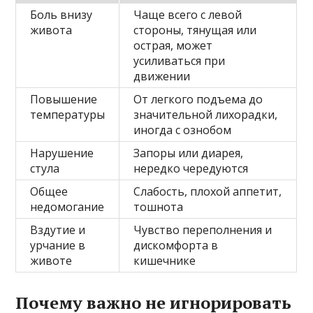
Боль внизу
Чаще всего с левой
живота
стороны, тянущая или
острая, может
усиливаться при
движении
Повышение
От легкого подъема до
температуры
значительной лихорадки,
иногда с ознобом
Нарушение
Запоры или диарея,
стула
нередко чередуются
Общее
Слабость, плохой аппетит,
недомогание
тошнота
Вздутие и
Чувство переполнения и
урчание в
дискомфорта в
животе
кишечнике
Почему важно не игнорировать