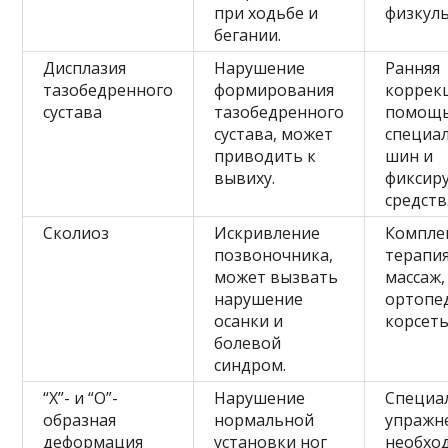
при ходьбе и
физкуль
бегании.
Дисплазия
Нарушение
Ранняя
тазобедренного
формирования
коррекц
сустава
тазобедренного
помощ
сустава, может
специа
приводить к
шин и
вывиху.
фиксир
средств
Сколиоз
Искривление
Компле
позвоночника,
терапия
может вызвать
массаж,
нарушение
ортопе
осанки и
корсеты
болевой
синдром.
“Х”- и “О”-
Нарушение
Специа
образная
нормальной
упражне
деформация
установки ног
необхо