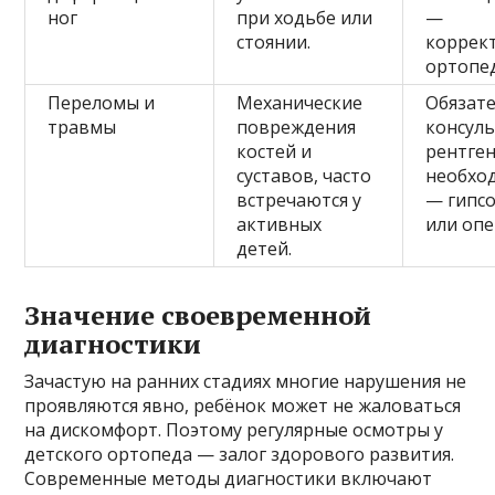
ног
при ходьбе или
—
стоянии.
коррек
ортопед
Переломы и
Механические
Обязат
травмы
повреждения
консуль
костей и
рентген
суставов, часто
необхо
встречаются у
— гипс
активных
или опе
детей.
Значение своевременной
диагностики
Зачастую на ранних стадиях многие нарушения не
проявляются явно, ребёнок может не жаловаться
на дискомфорт. Поэтому регулярные осмотры у
детского ортопеда — залог здорового развития.
Современные методы диагностики включают