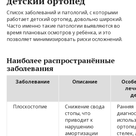
детский ортопед
Список заболеваний и патологий, с которыми
работает детский ортопед, довольно широкий.
Часто именно такие патологии выявляются во
время плановых осмотров у ребёнка, и это
позволяет минимизировать риски осложнений.
Наиболее распространённые
заболевания
Заболевание
Описание
Особ
леч
д
Плоскостопие
Снижение свода
Ранняя
стопы, что
диагнос
приводит к
исполь
нарушению
ортопе
амортизации
стелек,