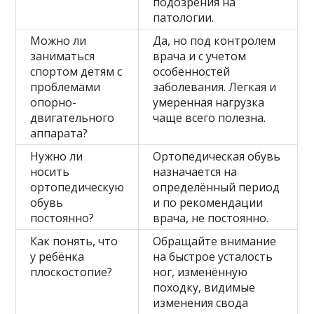
подозрения на
патологии.
Можно ли
Да, но под контролем
заниматься
врача и с учетом
спортом детям с
особенностей
проблемами
заболевания. Легкая и
опорно-
умеренная нагрузка
двигательного
чаще всего полезна.
аппарата?
Нужно ли
Ортопедическая обувь
носить
назначается на
ортопедическую
определённый период
обувь
и по рекомендации
постоянно?
врача, не постоянно.
Как понять, что
Обращайте внимание
у ребёнка
на быстрое усталость
плоскостопие?
ног, изменённую
походку, видимые
изменения свода