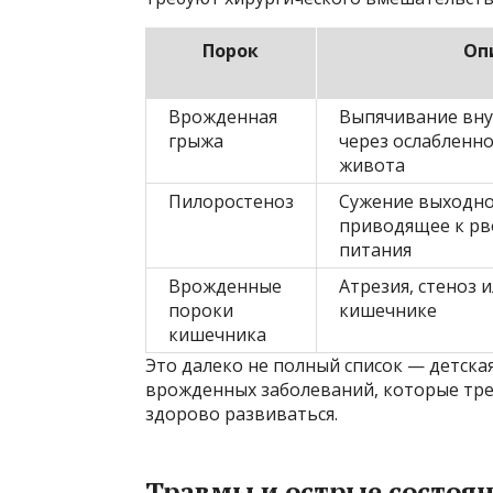
Порок
Оп
Врожденная
Выпячивание вну
грыжа
через ослабленно
живота
Пилоростеноз
Сужение выходно
приводящее к рв
питания
Врожденные
Атрезия, стеноз 
пороки
кишечнике
кишечника
Это далеко не полный список — детска
врожденных заболеваний, которые тре
здорово развиваться.
Травмы и острые состоя