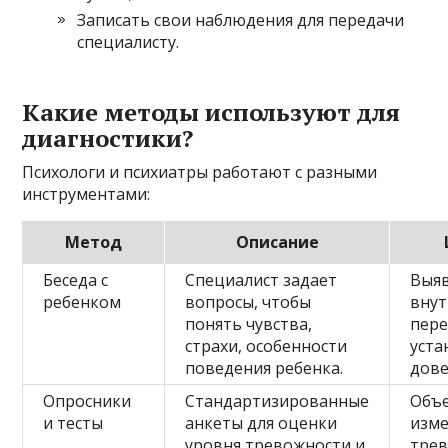
Записать свои наблюдения для передачи
специалисту.
Какие методы используют для
диагностики?
Психологи и психиатры работают с разными
инструментами:
Метод
Описание
Беседа с
Специалист задает
Выя
ребенком
вопросы, чтобы
вну
понять чувства,
пере
страхи, особенности
уста
поведения ребенка.
дове
Опросники
Стандартизированные
Объ
и тесты
анкеты для оценки
изм
уровня тревожности и
тре