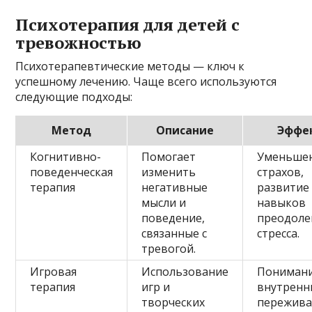
Психотерапия для детей с
тревожностью
Психотерапевтические методы — ключ к
успешному лечению. Чаще всего используются
следующие подходы:
Метод
Описание
Эффе
Когнитивно-
Помогает
Уменьше
поведенческая
изменить
страхов,
терапия
негативные
развитие
мысли и
навыков
поведение,
преодоле
связанные с
стресса.
тревогой.
Игровая
Использование
Пониман
терапия
игр и
внутренн
творческих
пережив