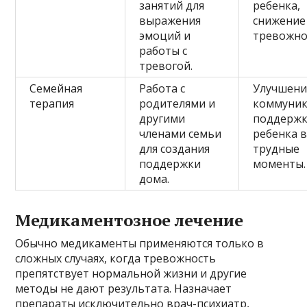
занятий для
ребенка,
выражения
снижение
эмоций и
тревожно
работы с
тревогой.
Семейная
Работа с
Улучшени
терапия
родителями и
коммуник
другими
поддерж
членами семьи
ребенка 
для создания
трудные
поддержки
моменты.
дома.
Медикаментозное лечение
Обычно медикаменты применяются только в
сложных случаях, когда тревожность
препятствует нормальной жизни и другие
методы не дают результата. Назначает
препараты исключительно врач-психиатр,