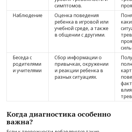
симптомов.
проя
Наблюдение
Оценка поведения
Поня
ребенка в игровой или
каки
учебной среде, а также
ситу
в общении с другими.
тре
проя
силь
Беседа с
Сбор информации о
Пол
родителями
привычках, окружении
пол
и учителями
и реакции ребенка в
карт
разных ситуациях.
пове
факт
вли
трев
Когда диагностика особенно
важна?
Если к тревожности добавляются такие