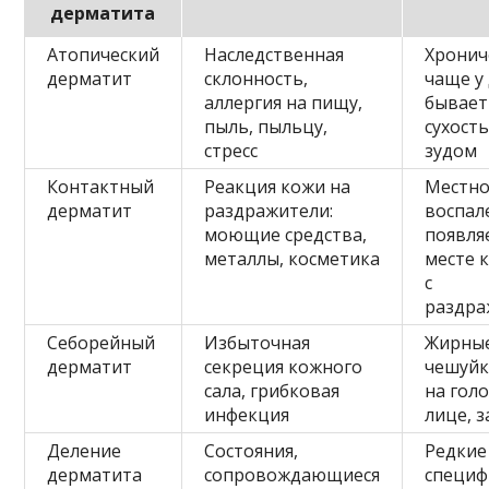
дерматита
Атопический
Наследственная
Хронич
дерматит
склонность,
чаще у
аллергия на пищу,
бывает
пыль, пыльцу,
сухост
стресс
зудом
Контактный
Реакция кожи на
Местн
дерматит
раздражители:
воспал
моющие средства,
появля
металлы, косметика
месте 
с
раздра
Себорейный
Избыточная
Жирны
дерматит
секреция кожного
чешуйк
сала, грибковая
на голо
инфекция
лице, 
Деление
Состояния,
Редкие
дерматита
сопровождающиеся
специф