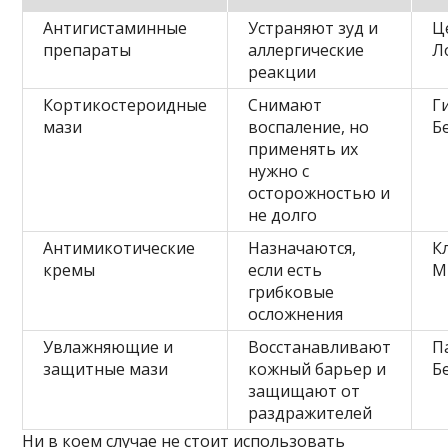
Антигистаминные
Устраняют зуд и
Ц
препараты
аллергические
Л
реакции
Кортикостероидные
Снимают
Г
мази
воспаление, но
Б
применять их
нужно с
осторожностью и
не долго
Антимикотические
Назначаются,
К
кремы
если есть
М
грибковые
осложнения
Увлажняющие и
Восстанавливают
П
защитные мази
кожный барьер и
Б
защищают от
раздражителей
Ни в коем случае не стоит использовать