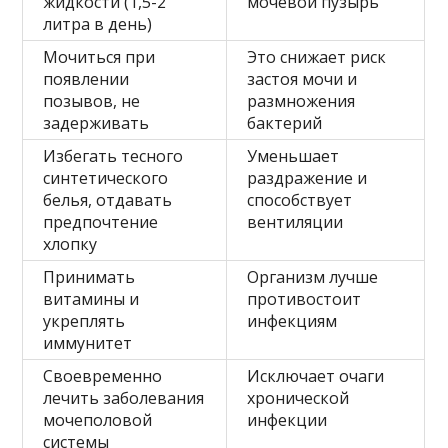
жидкости (1,5-2
мочевой пузырь
литра в день)
Мочиться при
Это снижает риск
появлении
застоя мочи и
позывов, не
размножения
задерживать
бактерий
Избегать тесного
Уменьшает
синтетического
раздражение и
белья, отдавать
способствует
предпочтение
вентиляции
хлопку
Принимать
Организм лучше
витамины и
противостоит
укреплять
инфекциям
иммунитет
Своевременно
Исключает очаги
лечить заболевания
хронической
мочеполовой
инфекции
системы