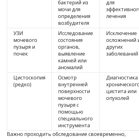
бактерий из
для
мочи для
эффективног
определения
лечения
возбудителя
УЗИ
Исследование
Исключение
мочевого
состояния
осложнений 
пузыря и
органов,
других
почек
выявление
заболеваний
камней или
аномалий
Цистоскопия
Осмотр
Диагностика
(редко)
внутренней
хроническог
поверхности
цистита или
мочевого
опухолей
пузыря с
помощью
специального
инструмента
Важно проходить обследование своевременно,