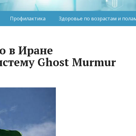
Профилактика
Здоровье по возрастам и пола
о в Иране
истему Ghost Murmur