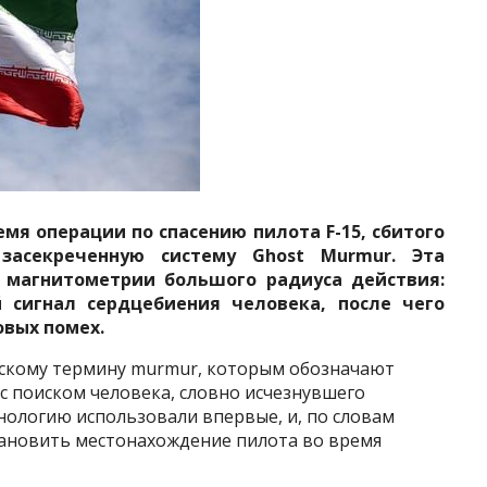
емя операции по спасению пилота F-15, сбитого
засекреченную систему Ghost Murmur. Эта
й магнитометрии большого радиуса действия:
 сигнал сердцебиения человека, после чего
овых помех.
нскому термину murmur, которым обозначают
 с поиском человека, словно исчезнувшего
хнологию использовали впервые, и, по словам
тановить местонахождение пилота во время