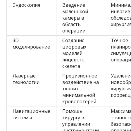
Эндоскопия
Введение
Минима
маленькой
инвазив
камеры в
обследо
область
хирурги
операции
3D-
Создание
Точное
моделирование
цифровых
планиро
моделей
симуляц
лицевого
операц
скелета
Лазерные
Прецизионное
Удалени
технологии
воздействие на
новообр
ткани с
хирурги
минимальной
коррекц
кровопотерей
Навигационные
Помощь
Максима
системы
хирургу в
точност
управлении
безопас
инструментами
операц