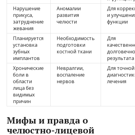
Нарушение
Аномалии
Для корре
прикуса,
развития
и улучшени
затруднение
челюсти
функции
жевания
Планируется
Необходимость
Для
установка
подготовки
качественн
зубных
костной ткани
долговечно
имплантов
результата
Хронические
Невралгии,
Для точной
боли в
воспаление
диагностик
области
нервов
лечения
лица без
видимых
причин
Мифы и правда о
челюстно-лицевой