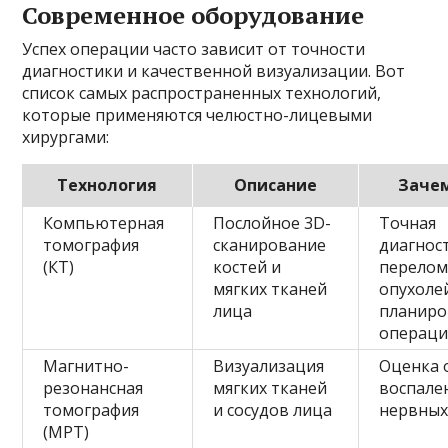
Современное оборудование
Успех операции часто зависит от точности
диагностики и качественной визуализации. Вот
список самых распространенных технологий,
которые применяются челюстно-лицевыми
хирургами:
Технология
Описание
Заче
Компьютерная
Послойное 3D-
Точная
томография
сканирование
диагнос
(КТ)
костей и
перелом
мягких тканей
опухоле
лица
планиро
операц
Магнитно-
Визуализация
Оценка 
резонансная
мягких тканей
воспале
томография
и сосудов лица
нервных
(МРТ)