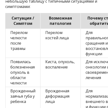
небольшую таблицу с типичными ситуациями и
симптомами:
Ситуация /
Возможная
Почему с
Симптом
патология
обратит
Перелом
Перелом
Для
челюсти
костей лица
правильно
после
сращения и
травмы
восстановл
функции
Появилась
Киста, опухоль,
Для исключ
болезненная
воспаление
онкологии 
опухоль в
своевреме
области
лечения
челюсти
Врожденный
Врожденная
Для
заячья губа у
деформация
нормализа
ребенка
лица
внешнего 
и функции 