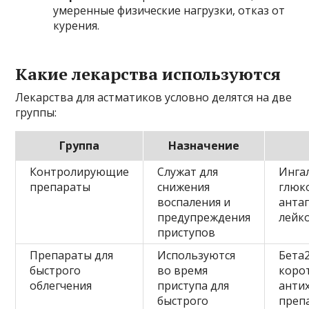
умеренные физические нагрузки, отказ от
курения.
Какие лекарства используются
Лекарства для астматиков условно делятся на две
группы:
Группа
Назначение
Контролирующие
Служат для
Инга
препараты
снижения
глюк
воспаления и
анта
предупреждения
лейк
приступов
Препараты для
Используются
Бета
быстрого
во время
корот
облегчения
приступа для
анти
быстрого
преп