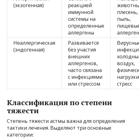
(экзогенная)
реакцией
животны
иммунной
плесень,
системы на
пыль,
определенные
пищевы
аллергены
аллерге
Неаллергическая
Развивается
Вирусны
(эндогенная)
без участия
инфекци
внешних
холодны
аллергенов,
воздух,
часто связана
физичес
с инфекциями
нагрузки
или стрессом
стресс
Классификация по степени
тяжести
Степень тяжести астмы важна для определения
тактики лечения. Выделяют три основные
категории: