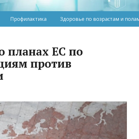
Профилактика
Здоровье по возрастам и пола
о планах ЕС по
циям против
и