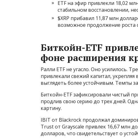
ETF на эфир привлекли 18,02 млн
стабильном восстановлении, не
$XRP прибавил 11,87 млн долларо
возможное продолжение роста с
Биткойн-ETF привле
фоне расширения к
Ралли ETF не угасло. Оно усилилось. Т
привлекали свежий капитал, укрепляя 
выглядеть более устойчивым. Темпы з
Биткойн-ETF зафиксировали чистый при
продлив свою серию до трех дней. Од
картину.
IBIT от Blackrock продолжал доминирова
Trust от Grayscale привлек 16,67 млн д
долларов, что свидетельствует о уст