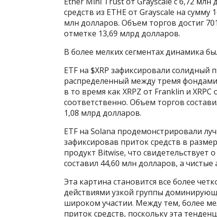
Ether Mini Trust от Grayscale с 6,72 м
средств из ETHE от Grayscale на сумму 
млн долларов. Объем торгов достиг 70
отметке 13,69 млрд долларов.
В более мелких сегментах динамика бы
ETF на $XRP зафиксировали солидный п
распределенный между тремя фондами. Л
в то время как XRPZ от Franklin и XRPC
соответственно. Объем торгов состави
1,08 млрд долларов.
ETF на Solana продемонстрировали лу
зафиксировав приток средств в размере
продукт Bitwise, что свидетельствует
составил 44,60 млн долларов, а чистые
Эта картина становится все более чет
действиями узкой группы доминирующи
широком участии. Между тем, более м
приток средств, поскольку эта тенден