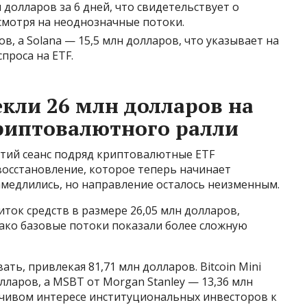
 долларов за 6 дней, что свидетельствует о
смотря на неоднозначные потоки.
в, а Solana — 15,5 млн долларов, что указывает на
проса на ETF.
кли 26 млн долларов на
риптовалютного ралли
ретий сеанс подряд криптовалютные ETF
восстановление, которое теперь начинает
амедлились, но направление осталось неизменным.
ток средств в размере 26,05 млн долларов,
нако базовые потоки показали более сложную
ть, привлекая 81,71 млн долларов. Bitcoin Mini
олларов, а MSBT от Morgan Stanley — 13,36 млн
ойчивом интересе институциональных инвесторов к