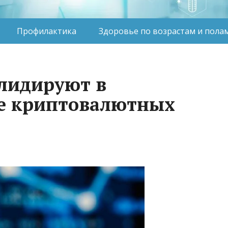
Профилактика
Здоровье по возрастам и пола
лидируют в
те криптовалютных