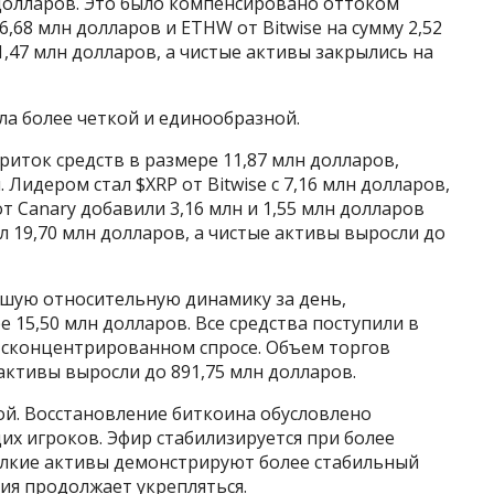
лн долларов. Это было компенсировано оттоком
16,68 млн долларов и ETHW от Bitwise на сумму 2,52
1,47 млн долларов, а чистые активы закрылись на
ла более четкой и единообразной.
риток средств в размере 11,87 млн долларов,
идером стал $XRP от Bitwise с 7,16 млн долларов,
 от Canary добавили 3,16 млн и 1,55 млн долларов
л 19,70 млн долларов, а чистые активы выросли до
чшую относительную динамику за день,
 15,50 млн долларов. Все средства поступили в
 о сконцентрированном спросе. Объем торгов
 активы выросли до 891,75 млн долларов.
кой. Восстановление биткоина обусловлено
х игроков. Эфир стабилизируется при более
елкие активы демонстрируют более стабильный
ция продолжает укрепляться.