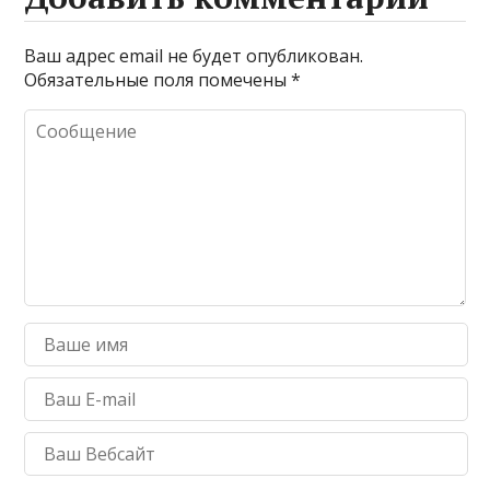
Ваш адрес email не будет опубликован.
Обязательные поля помечены
*