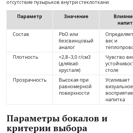
отсутствие пузырьков внутри стеклоткани.
Параметр
Значение
Влияни
напит
Состав
PbO или
Определяет
безсвинцовый
вес и
аналог
теплопров
Плотность
≈2,8–3,0 г/см3
Чувство ве
(дляlead-
устойчивос
хрусталя)
столе
Прозрачность
Высокая при
Усиливает
равномерной
визуально
поверхности
восприяти
напитка
Параметры бокалов и
критерии выбора