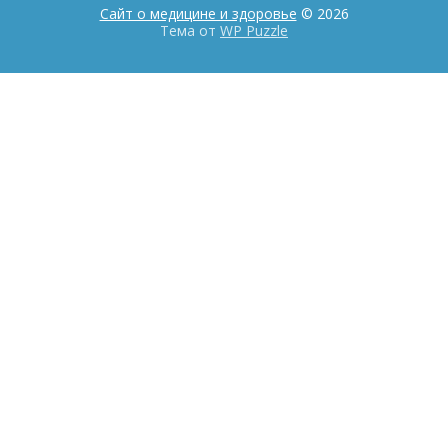
Сайт о медицине и здоровье
© 2026
Тема от
WP Puzzle