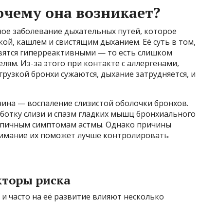
очему она возникает?
ное заболевание дыхательных путей, которое
ой, кашлем и свистящим дыханием. Её суть в том,
овятся гиперреактивными — то есть слишком
ям. Из-за этого при контакте с аллергенами,
рузкой бронхи сужаются, дыхание затрудняется, и
чина — воспаление слизистой оболочки бронхов.
отку слизи и спазм гладких мышц бронхиального
 типичным симптомам астмы. Однако причины
нимание их поможет лучше контролировать
кторы риска
 и часто на её развитие влияют несколько