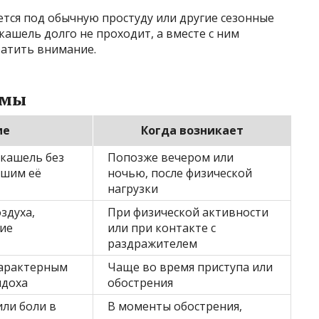
ется под обычную простуду или другие сезонные
 кашель долго не проходит, а вместе с ним
ратить внимание.
тмы
ие
Когда возникает
 кашель без
Попозже вечером или
ьшим её
ночью, после физической
нагрузки
здуха,
При физической активности
ие
или при контакте с
раздражителем
характерным
Чаще во время приступа или
ыдоха
обострения
ли боли в
В моменты обострения,