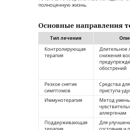
полноценную жизнь.
Основные направления т
Тип лечения
Опи
Контролирующая
Длительное 
терапия
снижения во
предупрежд
обострений
Резкое снятие
Средства дл
симптомов
приступа уд
Иммунотерапия
Метод умен
чувствительн
аллергенам
Поддерживающая
Для улучшен
терапия
состояния и