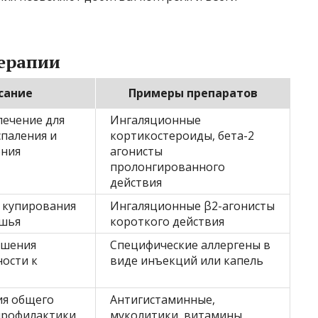
ерапии
сание
Примеры препаратов
лечение для
Ингаляционные
спаления и
кортикостероиды, бета-2
ения
агонисты
пролонгированного
действия
я купирования
Ингаляционные β2-агонисты
ушья
короткого действия
ьшения
Специфические аллергены в
ости к
виде инъекций или капель
ия общего
Антигистаминные,
 профилактики
муколитики, витамины