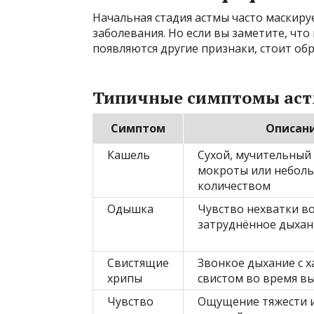
Начальная стадия астмы часто маскиру
заболевания. Но если вы заметите, что
появляются другие признаки, стоит об
Типичные симптомы ас
Симптом
Описан
Кашель
Сухой, мучительный
мокроты или небол
количеством
Одышка
Чувство нехватки во
затруднённое дыхан
Свистящие
Звонкое дыхание с 
хрипы
свистом во время в
Чувство
Ощущение тяжести и