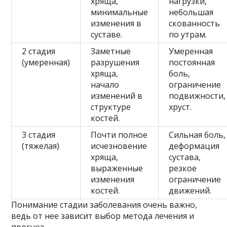
хряща,
нагрузки,
минимальные
небольшая
изменения в
скованность
суставе.
по утрам.
2 стадия
Заметные
Умеренная
(умеренная)
разрушения
постоянная
хряща,
боль,
начало
ограничение
изменений в
подвижности,
структуре
хруст.
костей.
3 стадия
Почти полное
Сильная боль,
(тяжелая)
исчезновение
деформация
хряща,
сустава,
выраженные
резкое
изменения
ограничение
костей.
движений.
Понимание стадии заболевания очень важно,
ведь от нее зависит выбор метода лечения и
прогноз.