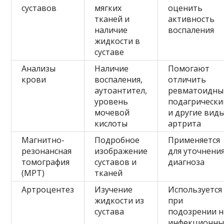
суставов
мягких
оценить
тканей и
активность
наличие
воспаления
жидкости в
суставе
Анализы
Наличие
Помогают
крови
воспаления,
отличить
аутоантител,
ревматоидны
уровень
подагрически
мочевой
и другие вид
кислоты
артрита
Магнитно-
Подробное
Применяется
резонансная
изображение
для уточнени
томография
суставов и
диагноза
(МРТ)
тканей
Артроцентез
Изучение
Используется
жидкости из
при
сустава
подозрении н
инфекционн