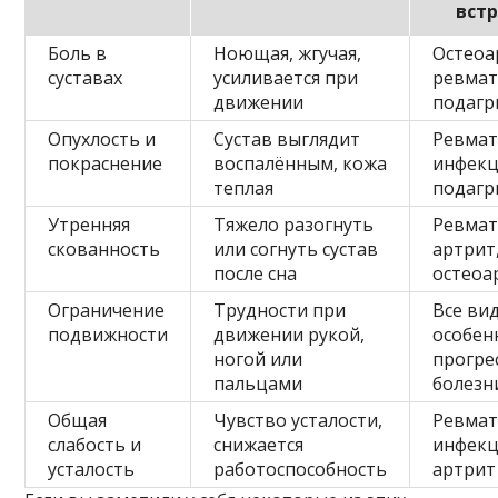
вст
Боль в
Ноющая, жгучая,
Остеоа
суставах
усиливается при
ревмат
движении
подагр
Опухлость и
Сустав выглядит
Ревмат
покраснение
воспалённым, кожа
инфекц
теплая
подагр
Утренняя
Тяжело разогнуть
Ревма
скованность
или согнуть сустав
артрит
после сна
остеоа
Ограничение
Трудности при
Все ви
подвижности
движении рукой,
особен
ногой или
прогре
пальцами
болезн
Общая
Чувство усталости,
Ревмат
слабость и
снижается
инфек
усталость
работоспособность
артрит