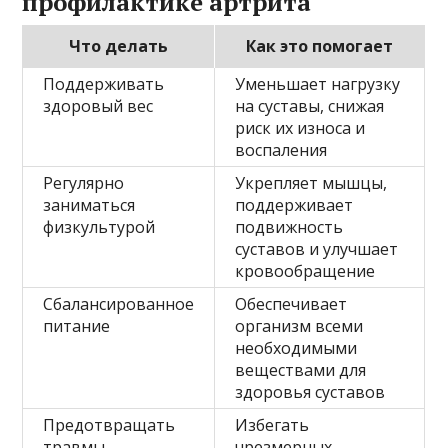
профилактике артрита
Что делать
Как это помогает
Поддерживать
Уменьшает нагрузку
здоровый вес
на суставы, снижая
риск их износа и
воспаления
Регулярно
Укрепляет мышцы,
заниматься
поддерживает
физкультурой
подвижность
суставов и улучшает
кровообращение
Сбалансированное
Обеспечивает
питание
организм всеми
необходимыми
веществами для
здоровья суставов
Предотвращать
Избегать
травмы
чрезмерных