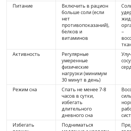
Питание
Включить в рацион
Сол
больше соли (если
уде
нет
жид
противопоказаний),
орг
белков и
–
витаминов
вос
тка
Активность
Регулярные
Улу
умеренные
сос
физические
сер
нагрузки (минимум
30 минут в день)
Режим сна
Спать не менее 7-8
Вос
часов в сутки,
сил
избегать
нор
длительного
раб
дневного сна
сис
Избегать
Подниматься
Пре