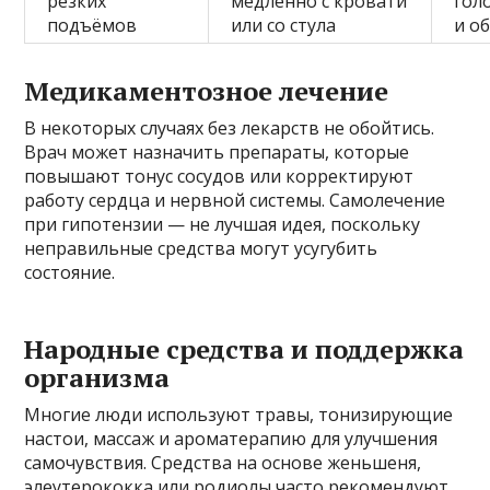
резких
медленно с кровати
гол
подъёмов
или со стула
и о
Медикаментозное лечение
В некоторых случаях без лекарств не обойтись.
Врач может назначить препараты, которые
повышают тонус сосудов или корректируют
работу сердца и нервной системы. Самолечение
при гипотензии — не лучшая идея, поскольку
неправильные средства могут усугубить
состояние.
Народные средства и поддержка
организма
Многие люди используют травы, тонизирующие
настои, массаж и ароматерапию для улучшения
самочувствия. Средства на основе женьшеня,
элеутерококка или родиолы часто рекомендуют