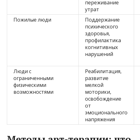
переживание
утрат
Пожилые люди
Поддержание
психического
здоровья,
профилактика
когнитивных
нарушений
Люди с
Реабилитация,
ограниченными
развитие
физическими
мелкой
возможностями
моторики,
освобождение
от
эмоционального
напряжения
Методы арт-терапии: что