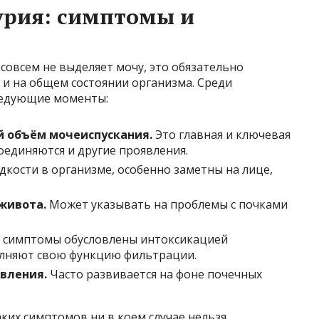
урия: симптомы и
 совсем не выделяет мочу, это обязательно
о и на общем состоянии организма. Среди
ледующие моменты:
й объём мочеиспускания.
Это главная и ключевая
оединяются и другие проявления.
кости в организме, особенно заметны на лице,
живота.
Может указывать на проблемы с почками
 симптомы обусловлены интоксикацией
олняют свою функцию фильтрации.
вления.
Часто развивается на фоне почечных
ких симптомов ни в коем случае нельзя