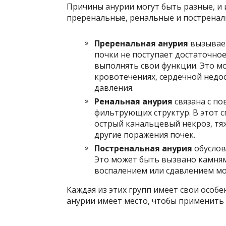
Причины анурии могут быть разные, и 
преренальные, ренальные и постренал
Преренальная анурия
вызывает
почки не поступает достаточное
выполнять свои функции. Это м
кровотечениях, сердечной недо
давления.
Ренальная анурия
связана с по
фильтрующих структур. В этот с
острый канальцевый некроз, тя
другие поражения почек.
Постренальная анурия
обуслов
Это может быть вызвано камням
воспалением или сдавлением мо
Каждая из этих групп имеет свои особе
анурии имеет место, чтобы применить