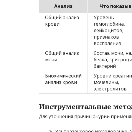
Анализ
Что показыв
Общий анализ
Уровень
крови
гемоглобина,
лейкоцитов,
признаков
воспаления
Общий анализ
Состав мочи, н
мочи
белка, эритроци
бактерий
Биохимический
Уровни креатин
анализ крови
мочевины,
электролитов
Инструментальные мето
Для уточнения причин анурии применя
Ультразвуковое исследование (