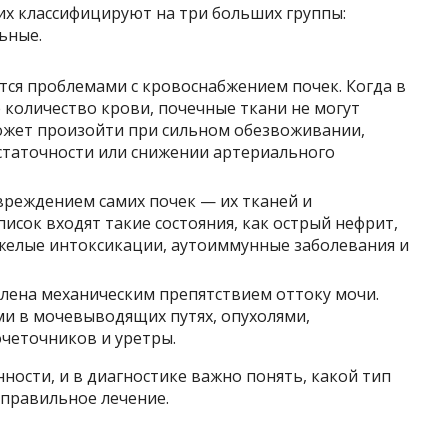
их классифицируют на три больших группы:
ьные.
ся проблемами с кровоснабжением почек. Когда в
 количество крови, почечные ткани не могут
ожет произойти при сильном обезвоживании,
статочности или снижении артериального
вреждением самих почек — их тканей и
писок входят такие состояния, как острый нефрит,
желые интоксикации, аутоиммунные заболевания и
лена механическим препятствием оттоку мочи.
и в мочевыводящих путях, опухолями,
четочников и уретры.
нности, и в диагностике важно понять, какой тип
 правильное лечение.