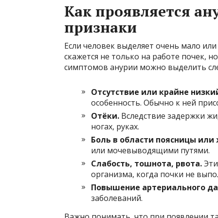
Как проявляется ан
признаки
Если человек выделяет очень мало или
скажется не только на работе почек, н
симптомов анурии можно выделить с
Отсутствие или крайне низки
особенность. Обычно к ней прис
Отёки.
Вследствие задержки жид
ногах, руках.
Боль в области поясницы или 
или мочевыводящими путями.
Слабость, тошнота, рвота.
Эти
организма, когда почки не вып
Повышение артериального да
заболеваний.
Важно понимать, что при появлении та