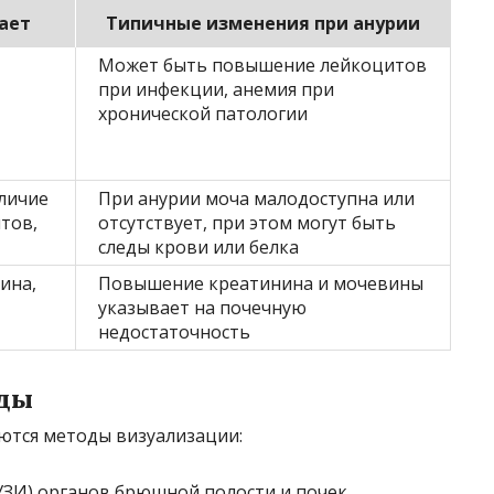
ает
Типичные изменения при анурии
Может быть повышение лейкоцитов
при инфекции, анемия при
хронической патологии
аличие
При анурии моча малодоступна или
тов,
отсутствует, при этом могут быть
следы крови или белка
ина,
Повышение креатинина и мочевины
указывает на почечную
недостаточность
ды
ются методы визуализации:
УЗИ) органов брюшной полости и почек.