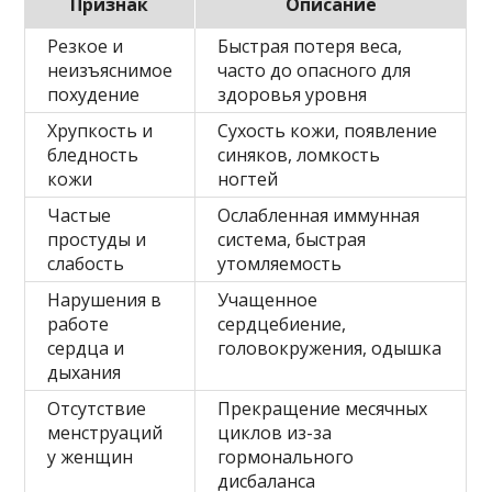
Признак
Описание
Резкое и
Быстрая потеря веса,
неизъяснимое
часто до опасного для
похудение
здоровья уровня
Хрупкость и
Сухость кожи, появление
бледность
синяков, ломкость
кожи
ногтей
Частые
Ослабленная иммунная
простуды и
система, быстрая
слабость
утомляемость
Нарушения в
Учащенное
работе
сердцебиение,
сердца и
головокружения, одышка
дыхания
Отсутствие
Прекращение месячных
менструаций
циклов из-за
у женщин
гормонального
дисбаланса