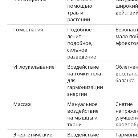
помощью
широкий
трав и
действи
растений
Гомеопатия
Подобное
Безопасн
лечит
мало по
подобное,
эффекто
сильное
разведение
Иглоукалывание
Воздействие
Облегчен
на точки тела
восстан
для
баланса
гармонизации
энергии
Массаж
Мануальное
Снятие
воздействие
напряже
на мышцы и
улучшен
ткани
кровооб
Энергетические
Воздействие
Гармони