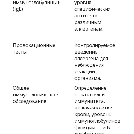
иммуноглобулины E
уровня
(IgE)
специфических
антител к
различным
аллергенам.
Провокационные
Контролируемое
тесты
введение
аллергена для
наблюдения
реакции
организма.
Общее
Определение
иммунологическое
показателей
обследование
иммунитета,
включая клетки
крови, уровень
иммуноглобулинов,
функции Т- и В-
лимфоцитов.