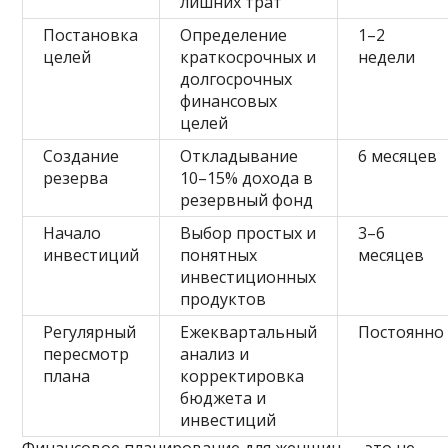
лишних трат
Постановка
Определение
1–2
целей
краткосрочных и
недели
долгосрочных
финансовых
целей
Создание
Откладывание
6 месяцев
резерва
10–15% дохода в
резервный фонд
Начало
Выбор простых и
3–6
инвестиций
понятных
месяцев
инвестиционных
продуктов
Регулярный
Ежеквартальный
Постоянно
пересмотр
анализ и
плана
корректировка
бюджета и
инвестиций
Финансовое планирование для женщин — это не