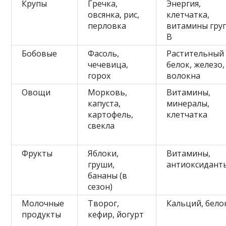
Крупы
Гречка,
Энергия,
овсянка, рис,
клетчатка,
перловка
витамины гру
B
Бобовые
Фасоль,
Растительный
чечевица,
белок, железо,
горох
волокна
Овощи
Морковь,
Витамины,
капуста,
минералы,
картофель,
клетчатка
свекла
Фрукты
Яблоки,
Витамины,
груши,
антиоксидант
бананы (в
сезон)
Молочные
Творог,
Кальций, бело
продукты
кефир, йогурт