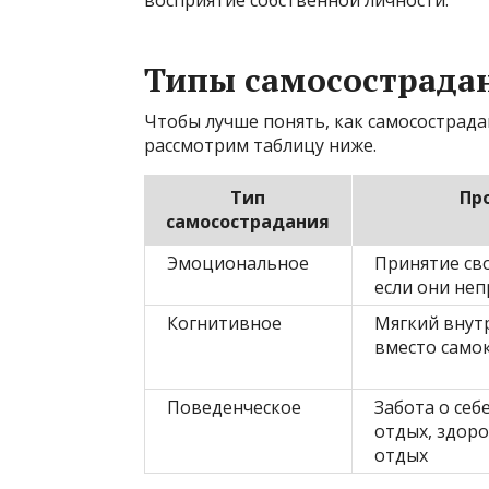
восприятие собственной личности.
Типы самосострадан
Чтобы лучше понять, как самосострада
рассмотрим таблицу ниже.
Тип
Пр
самосострадания
Эмоциональное
Принятие св
если они не
Когнитивное
Мягкий внут
вместо само
Поведенческое
Забота о себ
отдых, здоро
отдых