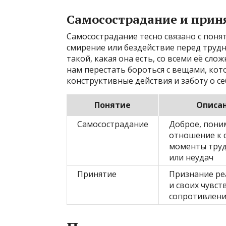
Самосострадание и прин
Самосострадание тесно связано с поня
смирение или бездействие перед трудн
такой, какая она есть, со всеми её сл
нам перестать бороться с вещами, кот
конструктивные действия и заботу о се
Понятие
Описа
Самосострадание
Доброе, пон
отношение к с
моменты тру
или неудач
Принятие
Признание ре
и своих чувст
сопротивлени