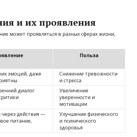
ия и их проявления
ние может проявляться в разных сферах жизни,
оявление
Польза
оих эмоций, даже
Снижение тревожности
приятны
и стресса
ренний диалог
Увеличение
критики
уверенности и
мотивации
е через действия —
Улучшение физического
вое питание,
и психического
здоровья