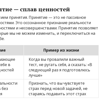
ятие — сплав ценностей
тием принятия. Принятие — это не пассивное
остями. Это осознанное признание реальности
ожностями и несовершенствами. Принятие позволяет
орые мы не можем изменить, и переключиться на
бе.
ние
Пример из жизни
имающее
Когда вы провалили важный
ебе в
тест, не ругать себя, а сказать: «В
дностей
следующий раз я подготовлюсь
лучше»
альности
Признать, что вы чувствуете
в без
страх перед новой задачей, не
я
стараясь подавить этот страх