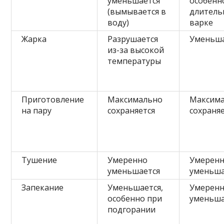
уменьшается
особенн
(вымывается в
длитель
воду)
варке
Жарка
Разрушается
Уменьша
из-за высокой
температуры
Приготовление
Максимально
Максим
на пару
сохраняется
сохраня
Тушение
Умеренно
Умерен
уменьшается
уменьша
Запекание
Уменьшается,
Умерен
особенно при
уменьша
подгорании