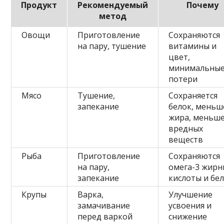
Продукт
Рекомендуемый
Почему
метод
Овощи
Приготовление
Сохраняются
на пару, тушение
витамины и
цвет,
минимальны
потери
Мясо
Тушение,
Сохраняется
запекание
белок, меньш
жира, меньш
вредных
веществ
Рыба
Приготовление
Сохраняются
на пару,
омега-3 жирн
запекание
кислоты и бе
Крупы
Варка,
Улучшение
замачивание
усвоения и
перед варкой
снижение