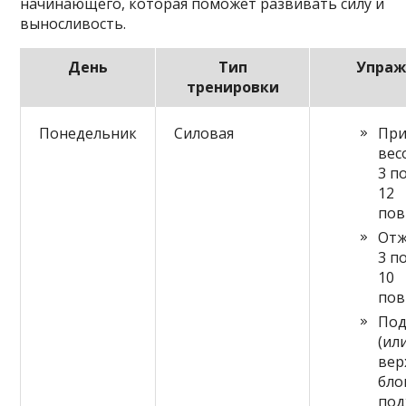
начинающего, которая поможет развивать силу и
выносливость.
День
Тип
Упраж
тренировки
Понедельник
Силовая
При
вес
3 п
12
пов
Отж
3 п
10
пов
Под
(ил
вер
бло
под