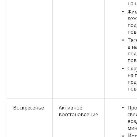
на 
Жим
леж
под
пов
Тяг
в н
под
пов
Скр
на 
под
пов
Воскресенье
Активное
Про
восстановление
све
воз
мин
Йог