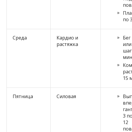
пов
Пла
по 
Среда
Кардио и
Бег
растяжка
или
шаг
мин
Ком
рас
15 
Пятница
Силовая
Вы
впе
ган
3 п
12
пов