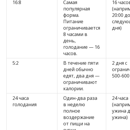
16:8
Самая
16 часо
популярная
(наприм
форма.
20:00 до
Питание
следую
ограничивается
дня)
8 часами в
день,
голодание — 16
часов.
5:2
В течение пяти
2 дня с
дней обычно
ограни
едят, два дня —
500-600
ограничивают
калории.
24 часа
Один-два раза
24 часа
голодания
в неделю
(наприм
полное
ужина 
воздержание
ужина)
от пищи на
сутки.