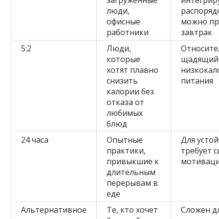
люди,
распоряд
офисные
можно пр
работники
завтрак
5:2
Люди,
Относите
которые
щадящий,
хотят плавно
низкокал
снизить
питания
калории без
отказа от
любимых
блюд
24 часа
Опытные
Для усто
практики,
требует 
привыкшие к
мотивац
длительным
перерывам в
еде
Альтернативное
Те, кто хочет
Сложен д