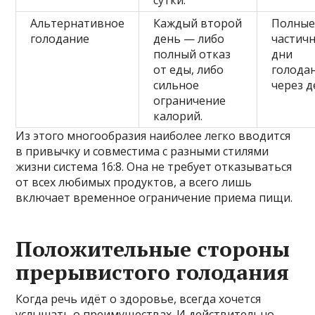
Альтернативное
Каждый второй
Полные
голодание
день — либо
частич
полный отказ
дни
от еды, либо
голода
сильное
через 
ограничение
калорий.
Из этого многообразия наиболее легко вводится
в привычку и совместима с разными стилями
жизни система 16:8. Она не требует отказываться
от всех любимых продуктов, а всего лишь
включает временное ограничение приема пищи.
Положительные стороны
прерывистого голодания
Когда речь идёт о здоровье, всегда хочется
услышать о преимуществах. И действительно,