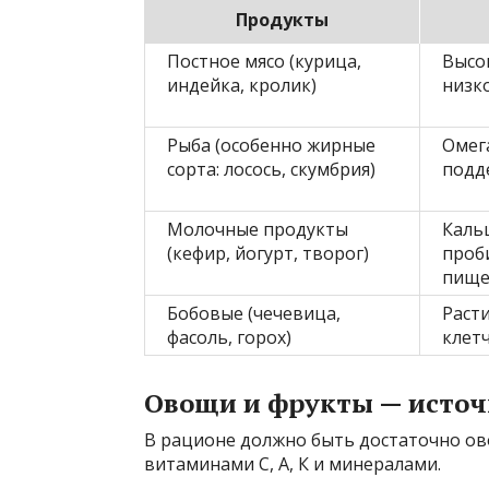
Продукты
Постное мясо (курица,
Высо
индейка, кролик)
низк
Рыба (особенно жирные
Омег
сорта: лосось, скумбрия)
подд
Молочные продукты
Кальц
(кефир, йогурт, творог)
проб
пище
Бобовые (чечевица,
Раст
фасоль, горох)
клет
Овощи и фрукты — источ
В рационе должно быть достаточно ов
витаминами С, А, К и минералами.