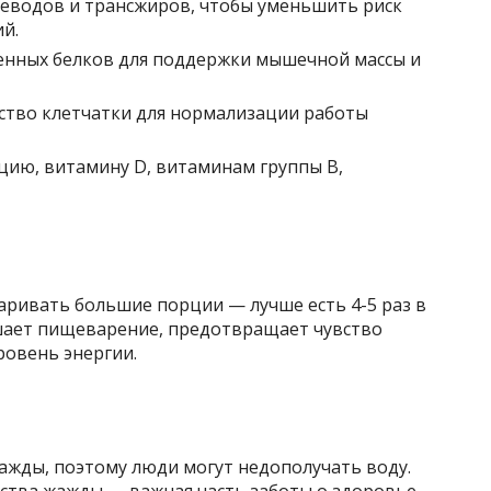
леводов и трансжиров, чтобы уменьшить риск
й.
енных белков для поддержки мышечной массы и
ство клетчатки для нормализации работы
цию, витамину D, витаминам группы B,
ривать большие порции — лучше есть 4-5 раз в
шает пищеварение, предотвращает чувство
ровень энергии.
жды, поэтому люди могут недополучать воду.