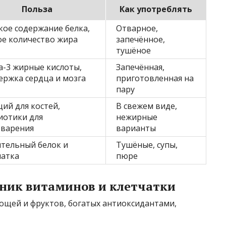
Польза
Как употреблять
кое содержание белка,
Отварное,
ое количество жира
запечённое,
тушёное
а-3 жирные кислоты,
Запечённая,
ержка сердца и мозга
приготовленная на
пару
ий для костей,
В свежем виде,
иотики для
нежирные
варения
варианты
ительный белок и
Тушёные, супы,
чатка
пюре
ник витаминов и клетчатки
ощей и фруктов, богатых антиоксидантами,