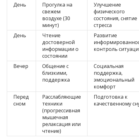
День
Прогулка на
Улучшение
свежем
физического
воздухе (30
состояния, снятие
минут)
стресса
День
Чтение
Развитие
достоверной
информированнос
информации о
контроль ситуац
состоянии
Вечер
Общение с
Социальная
близкими,
поддержка,
поддержка
эмоциональный
комфорт
Перед
Расслабляющие
Подготовка к
сном
техники
качественному сн
(прогрессивная
мышечная
релаксация или
чтение)