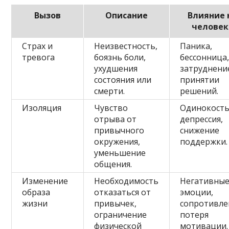
Вызов
Описание
Влияние 
человек
Страх и
Неизвестность,
Паника,
тревога
боязнь боли,
бессонница
ухудшения
затруднени
состояния или
принятии
смерти.
решений.
Изоляция
Чувство
Одинокость
отрыва от
депрессия,
привычного
снижение
окружения,
поддержки.
уменьшение
общения.
Изменение
Необходимость
Негативны
образа
отказаться от
эмоции,
жизни
привычек,
сопротивле
ограничение
потеря
физической
мотивации.