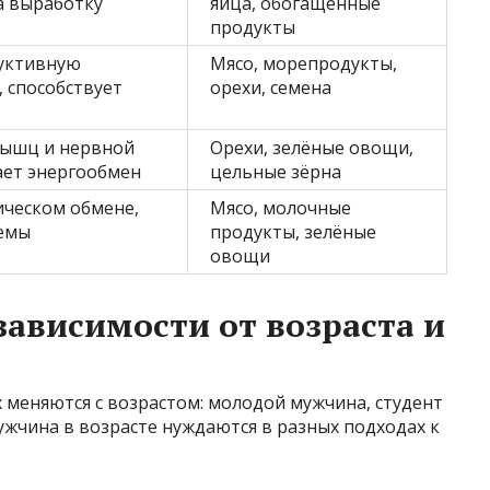
а выработку
яйца, обогащённые
продукты
уктивную
Мясо, морепродукты,
 способствует
орехи, семена
мышц и нервной
Орехи, зелёные овощи,
ает энергообмен
цельные зёрна
ическом обмене,
Мясо, молочные
темы
продукты, зелёные
овощи
ависимости от возраста и
 меняются с возрастом: молодой мужчина, студент
ужчина в возрасте нуждаются в разных подходах к