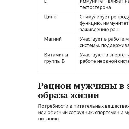
D
иммунитет, влияет н
тестостерона
Цинк
Стимулирует репрод
функцию, иммунитет,
заживлению ран
Магний
Участвует в работе 
системы, поддержив
Витамины
Участвуют в энергет
группы B
работе нервной сис
Рацион мужчины в з
образа жизни
Потребности в питательных веществах
или офисный сотрудник, спортсмен и м
питанию.