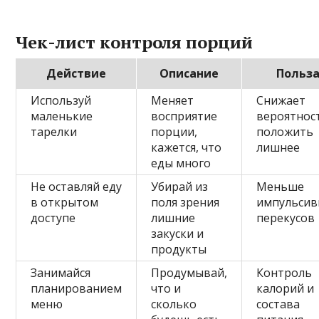
Чек-лист контроля порций
Действие
Описание
Польз
Используй
Меняет
Снижает
маленькие
восприятие
вероятнос
тарелки
порции,
положить
кажется, что
лишнее
еды много
Не оставляй еду
Убирай из
Меньше
в открытом
поля зрения
импульсив
доступе
лишние
перекусов
закуски и
продукты
Занимайся
Продумывай,
Контроль
планированием
что и
калорий и
меню
сколько
состава