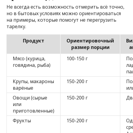
Не всегда есть возможность отмерить всё точно,
но в бытовых условиях можно ориентироваться
на примеры, которые помогут не перегрузить
тарелку.
Продукт
Ориентировочный
Ви
размер порции
а
Мясо (курица,
100-150 г
По
говядина, рыба)
ла
па
Крупы, макароны
150-200 г
По
варёные
ил
Овощи (сырые
150-200 г
Дв
или
приготовленные)
Фрукты
150-200 г
Од
ср