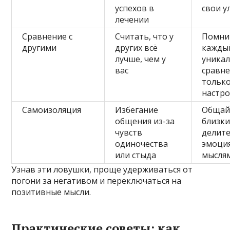
успехов в
свои у
лечении
Сравнение с
Считать, что у
Помнит
другими
других всё
кажды
лучше, чем у
уникал
вас
сравн
только
настро
Самоизоляция
Избегание
Общай
общения из-за
близки
чувств
делите
одиночества
эмоци
или стыда
мысля
Узнав эти ловушки, проще удерживаться от
погони за негативом и переключаться на
позитивные мысли.
Практические советы: как