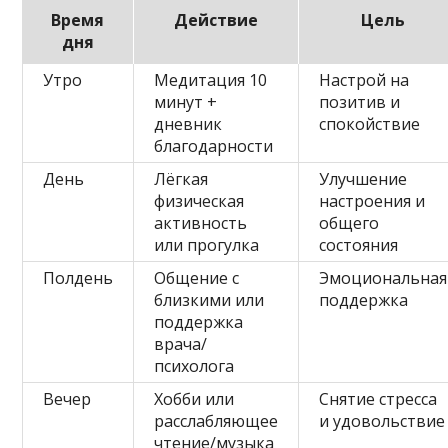
Время
Действие
Цель
дня
Утро
Медитация 10
Настрой на
минут +
позитив и
дневник
спокойствие
благодарности
День
Лёгкая
Улучшение
физическая
настроения и
активность
общего
или прогулка
состояния
Полдень
Общение с
Эмоциональная
близкими или
поддержка
поддержка
врача/
психолога
Вечер
Хобби или
Снятие стресса
расслабляющее
и удовольствие
чтение/музыка