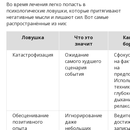
Во время лечения легко попасть в
психологические ловушки, которые притягивают
негативные мысли и лишают сил. Вот самые
распространённые из них:
Ловушка
Что это
Ка
значит
бо
Катастрофизация
Ожидание
Сфоку
самого худшего
на фак
сценария
на
события
предп
Испол
техни
глубок
дыхани
релакс
Обесценивание
Игнорирование
Ведит
позитивного
даже
дости
опыта
небольших
запис