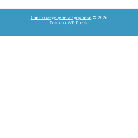
Сайт о медицине и здоровье
© 2026
Тема от
WP Puzzle