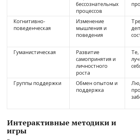
бессознательных
пр
процессов
Когнитивно-
Изменение
Тр
поведенческая
мышления и
де
поведения
сос
Гуманистическая
Развитие
Те,
самопринятия и
луч
личностного
себ
роста
Группы поддержки
Обмен опытом и
Лю
поддержка
пр
за
Интерактивные методики и
игры