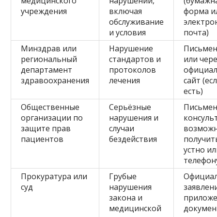
медицинского
нарушений,
(бумажн
учреждения
включая
форма и
обслуживание
электро
и условия
почта)
Минздрав или
Нарушение
Письме
региональный
стандартов и
или чер
департамент
протоколов
официа
здравоохранения
лечения
сайт (ес
есть)
Общественные
Серьёзные
Письмен
организации по
нарушения и
консуль
защите прав
случаи
возмож
пациентов
бездействия
получит
устно ил
телефон
Прокуратура или
Грубые
Официа
суд
нарушения
заявлени
закона и
прилож
медицинской
докумен