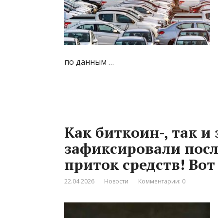
по данным …
Как биткоин-, так 
зафиксировали пос
приток средств! Во
22.04.2026
Новости
Комментарии: 0